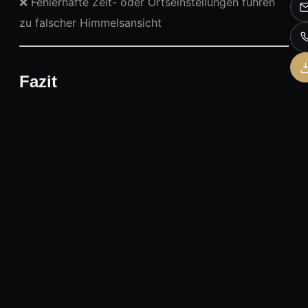
❌ Fehlerhafte Zeit- oder Ortseinstellungen führen
zu falscher Himmelsansicht
Fazit
Die
Sternkarte
ist ein unverzichtbares Werkzeug in
der Astronomie – sei es als klassisches Hilfsmittel
zur Himmelsorientierung oder als digitale
Anwendung für die
präzise Planung von
Astrofotografie-Sessions
. Besonders bei
manueller Nachführung, in lichtarmen Gebieten
oder bei gezielten Deep-Sky-Projekten bietet sie
entscheidende Vorteile in Bezug auf
Objektauffindung und Bildkomposition. Wer die
Orientierung am Himmel beherrscht, arbeitet