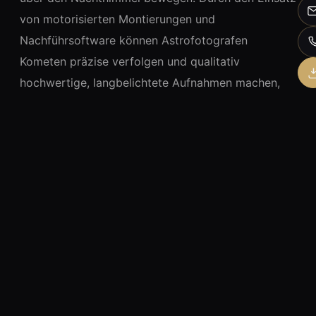
von motorisierten Montierungen und
Nachführsoftware können Astrofotografen
Kometen präzise verfolgen und qualitativ
hochwertige, langbelichtete Aufnahmen machen,
die sowohl den Kometen als auch seine
beeindruckenden Schweife in voller Detailtreue
zeigen. Wer einen Kometen fotografieren möchte,
sollte auf jeden Fall in geeignete Tracking-
Technologien investieren, um das Beste aus jeder
Aufnahme herauszuholen.
Back to Glossary Index Page