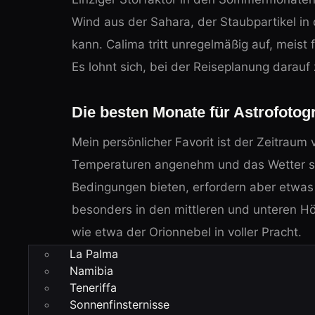
Wind aus der Sahara, der Staubpartikel in d
kann. Calima tritt unregelmäßig auf, meist
Es lohnt sich, bei der Reiseplanung darauf 
Die besten Monate für Astrofotog
Mein persönlicher Favorit ist der Zeitraum v
Temperaturen angenehm und das Wetter st
Bedingungen bieten, erfordern aber etwas m
besonders in den mittleren und unteren Hö
wie etwa der Orionnebel in voller Pracht.
La Palma
Namibia
Was ist wann am Himmel zu seh
Teneriffa
Sonnenfinsternisse
Die Sternbilder und
Deep-Sky-Objekte
vari