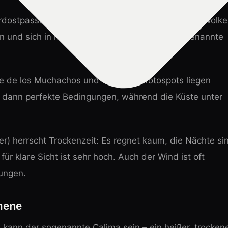
dostpassat beeinflusst. Dieser bringt regelmäßig Wolke
en und sich in mittleren Höhen stauen – die sogenannte
 de los Muchachos und viele Astrofotospots liegen
 dann perfekte Bedingungen, während die Küste unter
 herrscht Trockenzeit: Es regnet kaum, die Nächte si
für klare Sicht ist sehr hoch. Auch der Wind ist oft
tungen.
mene
kann der sogenannte Calima sein – ein heißer, trocken