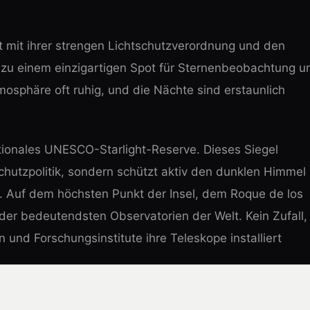
rt mit ihrer strengen Lichtschutzverordnung und den
zu einem einzigartigen Spot für Sternenbeobachtung u
Atmosphäre oft ruhig, und die Nächte sind erstaunlich
nationales UNESCO-Starlight-Reserve. Dieses Siegel
tschutzpolitik, sondern schützt aktiv den dunklen Himmel
be. Auf dem höchsten Punkt der Insel, dem Roque de los
der bedeutendsten Observatorien der Welt. Kein Zufall,
 und Forschungsinstitute ihre Teleskope installiert
alma – oft über Wochen hinweg, teils alleine, teils im