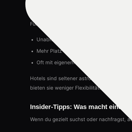
Ferienhäuser vs. Hotels
Für Astrofotografie sind Ferienhäuser oder 
Unabhängige Nutzung bei Zeiten, Bele
Mehr Platz für Ausrüstung
Oft mit eigenem Garten, Terrasse oder 
Hotels sind seltener astrofreundlich, da d
bieten sie weniger Flexibilität.
Insider-Tipps: Was macht eine Un
Wenn du gezielt suchst oder nachfragst, ac