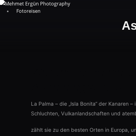
Zum
Inhalt
Fotoreisen
springen
As
Warum La Palma ein
Astrofotografie ist
La Palma – die „Isla Bonita“ der Kanaren – 
Schluchten, Vulkanlandschaften und atemb
zählt sie zu den besten Orten in Europa, 