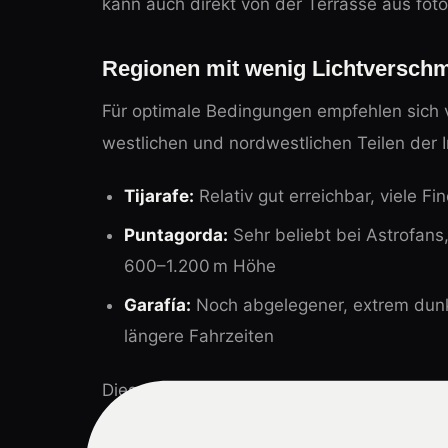
kann auch direkt von der Terrasse aus foto
Regionen mit wenig Lichtversch
Für optimale Bedingungen empfehlen sich v
westlichen und nordwestlichen Teilen der I
Tijarafe:
Relativ gut erreichbar, viele 
Puntagorda:
Sehr beliebt bei Astrofans,
600–1.200 m Höhe
Garafía:
Noch abgelegener, extrem dunk
längere Fahrzeiten
Diese Regionen profitieren davon, dass si
liegen, aber trotzdem gut erreichbar sind.