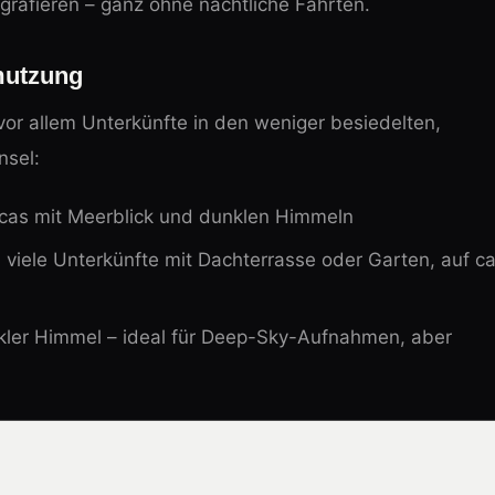
grafieren – ganz ohne nächtliche Fahrten.
mutzung
or allem Unterkünfte in den weniger besiedelten,
nsel:
Fincas mit Meerblick und dunklen Himmeln
 viele Unterkünfte mit Dachterrasse oder Garten, auf ca
ler Himmel – ideal für Deep-Sky-Aufnahmen, aber
e oberhalb der Lichtglocke von Los Llanos und El Paso